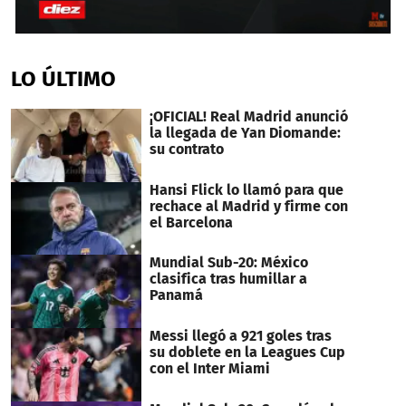
0
seconds
of
LO ÚLTIMO
6
minutes,
1
¡OFICIAL! Real Madrid anunció
second
la llegada de Yan Diomande:
su contrato
Hansi Flick lo llamó para que
rechace al Madrid y firme con
el Barcelona
Mundial Sub-20: México
clasifica tras humillar a
Panamá
Messi llegó a 921 goles tras
su doblete en la Leagues Cup
con el Inter Miami