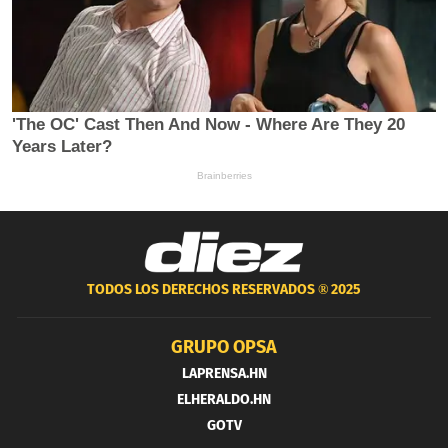
TODOS LOS DERECHOS RESERVADOS ®
2025
GRUPO OPSA
LAPRENSA.HN
ELHERALDO.HN
GOTV