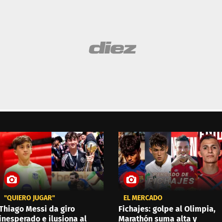
"QUIERO JUGAR"
EL MERCADO
Thiago Messi da giro
Fichajes: golpe al Olimpia,
inesperado e ilusiona al
Marathón suma alta y