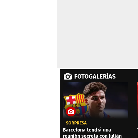
minutes,
54
seconds
Volume
0%
FOTOGALERÍAS
SORPRESA
Barcelona tendrá una
reunión secreta con Julián