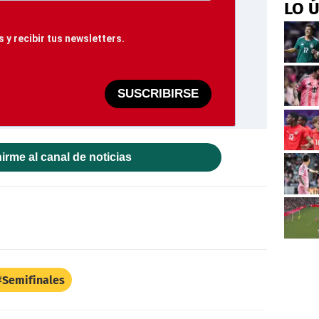
LO 
 y recibir tus newsletters.
SUSCRIBIRSE
irme al canal de noticias
Semifinales