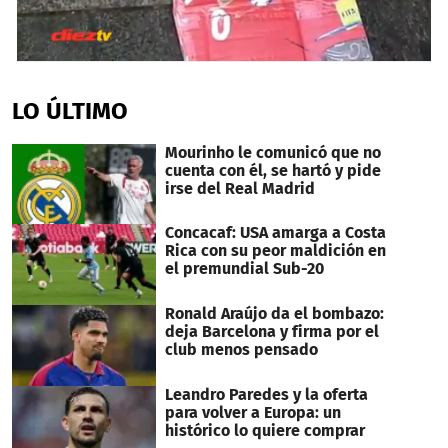
0
seconds
of
LO ÚLTIMO
40
seconds
Mourinho le comunicó que no
cuenta con él, se hartó y pide
irse del Real Madrid
Concacaf: USA amarga a Costa
Rica con su peor maldición en
el premundial Sub-20
Ronald Araújo da el bombazo:
deja Barcelona y firma por el
club menos pensado
Leandro Paredes y la oferta
para volver a Europa: un
histórico lo quiere comprar