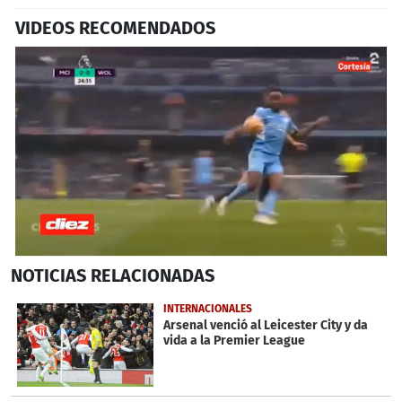
VIDEOS RECOMENDADOS
0
NOTICIAS
RELACIONADAS
seconds
of
42
INTERNACIONALES
seconds
Arsenal venció al Leicester City y da
vida a la Premier League