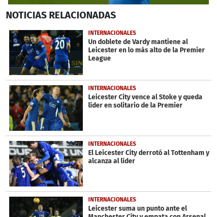
0
NOTICIAS
RELACIONADAS
seconds
of
1
INTERNACIONALES
minute,
Un doblete de Vardy mantiene al
5
Leicester en lo más alto de la Premier
seconds
League
INTERNACIONALES
Leicester City vence al Stoke y queda
líder en solitario de la Premier
INTERNACIONALES
El Leicester City derrotó al Tottenham y
alcanza al líder
INTERNACIONALES
Leicester suma un punto ante el
Manchester City y empata con Arsenal