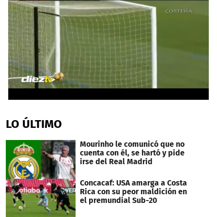
0
seconds
of
LO ÚLTIMO
48
seconds
Mourinho le comunicó que no
cuenta con él, se hartó y pide
irse del Real Madrid
Concacaf: USA amarga a Costa
Rica con su peor maldición en
el premundial Sub-20