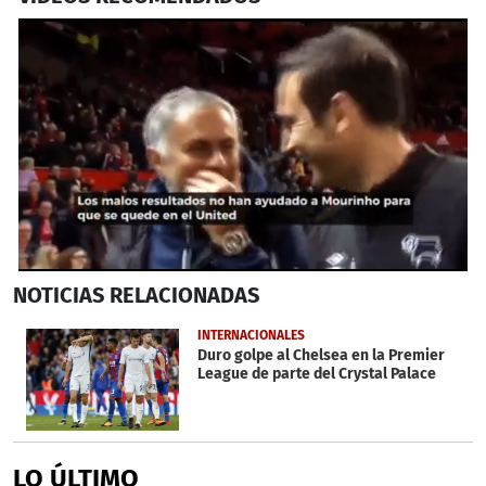
0
NOTICIAS
RELACIONADAS
seconds
of
42
INTERNACIONALES
seconds
Duro golpe al Chelsea en la Premier
League de parte del Crystal Palace
LO ÚLTIMO