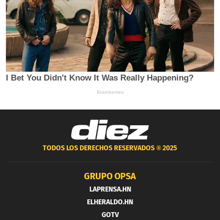
TODOS LOS DERECHOS RESERVADOS ®
2025
GRUPO OPSA
LAPRENSA.HN
ELHERALDO.HN
GOTV