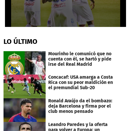
0
seconds
of
LO ÚLTIMO
54
seconds
Mourinho le comunicó que no
cuenta con él, se hartó y pide
irse del Real Madrid
Concacaf: USA amarga a Costa
Rica con su peor maldición en
el premundial Sub-20
Ronald Araújo da el bombazo:
deja Barcelona y firma por el
club menos pensado
Leandro Paredes y la oferta
para volver a Europa: un