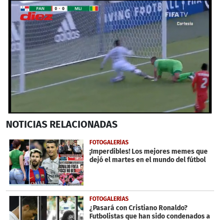
0
NOTICIAS
RELACIONADAS
seconds
of
1
FOTOGALERÍAS
minute,
¡Imperdibles! Los mejores memes que
39
dejó el martes en el mundo del fútbol
seconds
FOTOGALERÍAS
¿Pasará con Cristiano Ronaldo?
Futbolistas que han sido condenados a