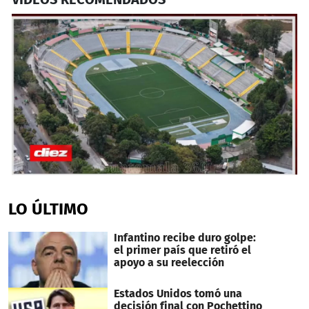
0
seconds
of
LO ÚLTIMO
5
minutes,
4
Infantino recibe duro golpe:
seconds
el primer país que retiró el
apoyo a su reelección
Estados Unidos tomó una
decisión final con Pochettino