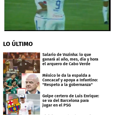
0
seconds
of
LO ÚLTIMO
1
minute,
39
Salario de Vozinha: lo que
seconds
ganará al año, mes, día y hora
el arquero de Cabo Verde
México le da la espalda a
Concacaf y apoya a Infantino:
"Respeto a la gobernanza"
Golpe certero de Luis Enrique:
se va del Barcelona para
jugar en el PSG