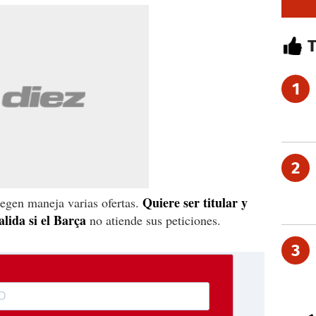
1
2
Quiere ser titular y
egen maneja varias ofertas.
lida si el Barça
no atiende sus peticiones.
3