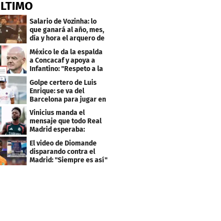
ÚLTIMO
Salario de Vozinha: lo
que ganará al año, mes,
día y hora el arquero de
Cabo Verde
México le da la espalda
a Concacaf y apoya a
Infantino: "Respeto a la
gobernanza"
Golpe certero de Luis
Enrique: se va del
Barcelona para jugar en
el PSG
Vinicius manda el
mensaje que todo Real
Madrid esperaba:
"Mourinho..."
El video de Diomande
disparando contra el
Madrid: "Siempre es así"