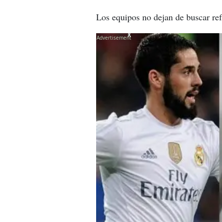
Los equipos no dejan de buscar ref
X
X
X
X