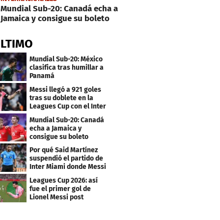
Mundial Sub-20: Canadá echa a
Jamaica y consigue su boleto
ÚLTIMO
Mundial Sub-20: México
clasifica tras humillar a
Panamá
Messi llegó a 921 goles
tras su doblete en la
Leagues Cup con el Inter
Miami
Mundial Sub-20: Canadá
echa a Jamaica y
consigue su boleto
Por qué Said Martínez
suspendió el partido de
Inter Miami donde Messi
marcó doblete
Leagues Cup 2026: así
fue el primer gol de
Lionel Messi post
Mundial