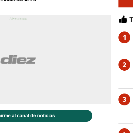
1
2
3
irme al canal de noticias