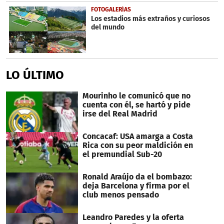
FOTOGALERÍAS
Los estadios más extraños y curiosos
del mundo
LO ÚLTIMO
Mourinho le comunicó que no
cuenta con él, se hartó y pide
irse del Real Madrid
Concacaf: USA amarga a Costa
Rica con su peor maldición en
el premundial Sub-20
Ronald Araújo da el bombazo:
deja Barcelona y firma por el
club menos pensado
Leandro Paredes y la oferta