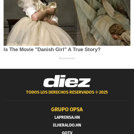
TODOS LOS DERECHOS RESERVADOS ®
2025
GRUPO OPSA
LAPRENSA.HN
ELHERALDO.HN
GOTV