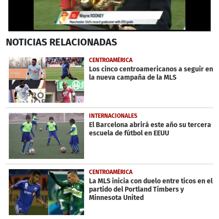
0
NOTICIAS
RELACIONADAS
seconds
of
13
CENTROAMÉRICA
seconds
Los cinco centroamericanos a seguir en
la nueva campaña de la MLS
INTERNACIONALES
El Barcelona abrirá este año su tercera
escuela de fútbol en EEUU
CENTROAMÉRICA
La MLS inicia con duelo entre ticos en el
partido del Portland Timbers y
Minnesota United