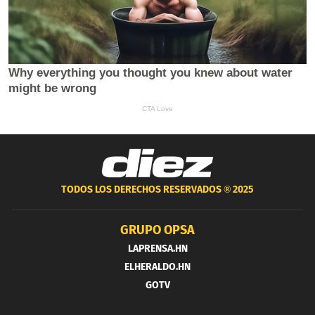
TODOS LOS DERECHOS RESERVADOS ®
2025
GRUPO OPSA
LAPRENSA.HN
ELHERALDO.HN
GOTV