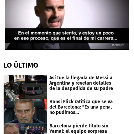
0
seconds
of
LO ÚLTIMO
41
seconds
Así fue la llegada de Messi a
Argentina y revelan detalles
de la despedida de su padre
Hansi Flick ratifica que se va
del Barcelona: "Es una pena,
no pudimos..."
Barcelona pierde título sin
Yamal: el equipo sorpresa