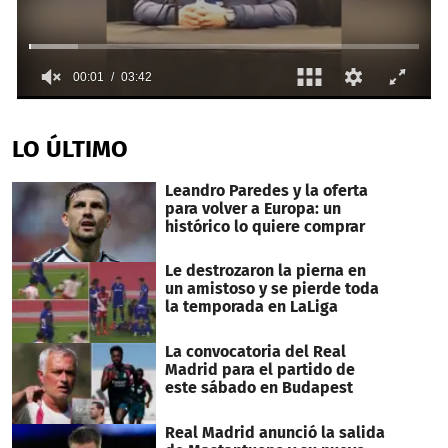
0
seconds
of
LO ÚLTIMO
3
minutes,
42
Leandro Paredes y la oferta
seconds
para volver a Europa: un
histórico lo quiere comprar
Le destrozaron la pierna en
un amistoso y se pierde toda
la temporada en LaLiga
La convocatoria del Real
Madrid para el partido de
este sábado en Budapest
Real Madrid anunció la salida