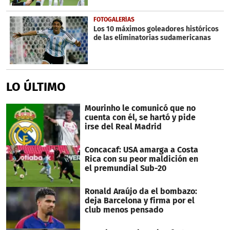
FOTOGALERÍAS
Los 10 máximos goleadores históricos
de las eliminatorias sudamericanas
LO ÚLTIMO
Mourinho le comunicó que no
cuenta con él, se hartó y pide
irse del Real Madrid
Concacaf: USA amarga a Costa
Rica con su peor maldición en
el premundial Sub-20
Ronald Araújo da el bombazo:
deja Barcelona y firma por el
club menos pensado