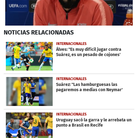
0
NOTICIAS
RELACIONADAS
seconds
of
1
INTERNACIONALES
minute,
Álves: ''Es muy difícil jugar contra
15
Suárez, es un pesado de cojones'
seconds
INTERNACIONALES
Suárez: ''Las hamburguesas las
pagaremos a medias con Neymar'
INTERNACIONALES
Uruguay sacó la garra y le arrebata un
punto a Brasil en Recife