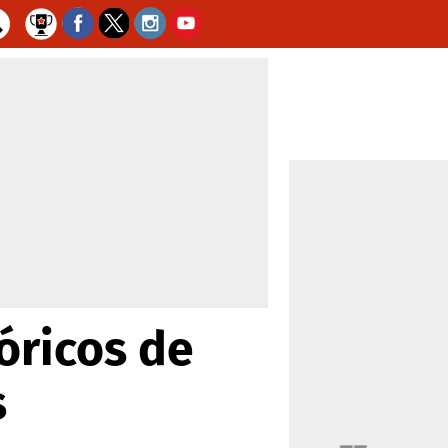
óricos de
s