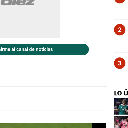
2
irme al canal de noticias
3
LO 