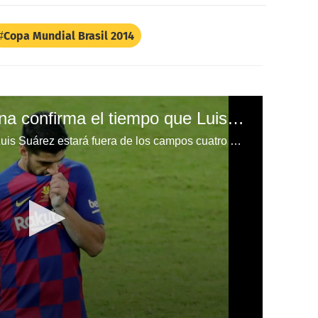
Copa Mundial Brasil 2014
Comunicado: Barcelona confirma el tiempo que Luis Suárez estará de baja por lesión
Barcelona ha comunicado que Luis Suárez estará fuera de los campos cuatro meses, el uruguayo se perdería el resto de la temporada si no se recupera bien.