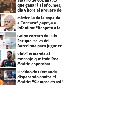
Salario de Vozinha: lo
que ganará al año, mes,
día y hora el arquero de
Cabo Verde
México le da la espalda
a Concacaf y apoya a
Infantino: "Respeto a la
gobernanza"
Golpe certero de Luis
Enrique: se va del
Barcelona para jugar en
el PSG
Vinicius manda el
mensaje que todo Real
Madrid esperaba:
"Mourinho..."
El video de Diomande
disparando contra el
Madrid: "Siempre es así"