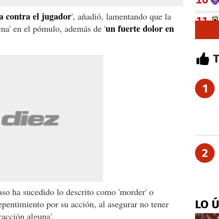
 contra el jugador
', añadió, lamentando que la
un fuerte dolor en
ma' en el pómulo, además de '
1
2
aso ha sucedido lo descrito como 'morder' o
LO 
repentimiento por su acción, al asegurar no tener
racción alguna'.