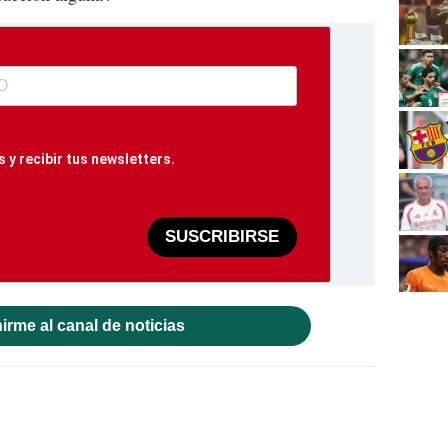
 y recibir tus newsletters.
SUSCRIBIRSE
irme al canal de noticias