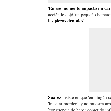
En ese momento impactó mi cara
'
acción le dejó 'un pequeño hemato
las piezas dentales
'.
Suárez
insiste en que 'en ningún c
'intentar morder'', y no muestra ar
'consciencia de haber cometido inf