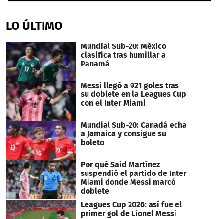
0
seconds
of
LO ÚLTIMO
2
minutes,
4
Mundial Sub-20: México
seconds
clasifica tras humillar a
Panamá
Messi llegó a 921 goles tras
su doblete en la Leagues Cup
con el Inter Miami
Mundial Sub-20: Canadá echa
a Jamaica y consigue su
boleto
Por qué Said Martínez
suspendió el partido de Inter
Miami donde Messi marcó
doblete
Leagues Cup 2026: así fue el
primer gol de Lionel Messi