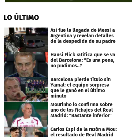
0
seconds
of
LO ÚLTIMO
14
seconds
Así fue la llegada de Messi a
Argentina y revelan detalles
de la despedida de su padre
Hansi Flick ratifica que se va
del Barcelona: "Es una pena,
no pudimos..."
Barcelona pierde título sin
Yamal: el equipo sorpresa
que le ganó en el último
minuto
Mourinho lo confirma sobre
uno de los fichajes del Real
Madrid: "Bastante inferior"
Carlos Espi da la razón a Mou:
el resultado de Real Madrid