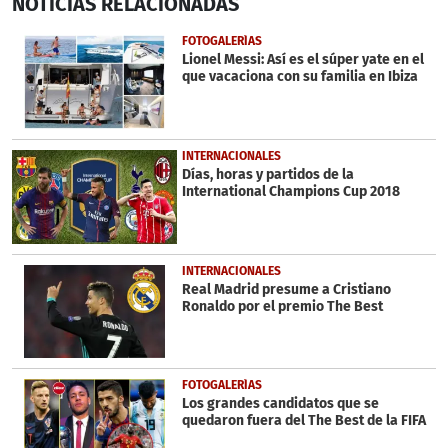
NOTICIAS
RELACIONADAS
seconds
of
40
FOTOGALERÍAS
seconds
Lionel Messi: Así es el súper yate en el
que vacaciona con su familia en Ibiza
INTERNACIONALES
Días, horas y partidos de la
International Champions Cup 2018
INTERNACIONALES
Real Madrid presume a Cristiano
Ronaldo por el premio The Best
FOTOGALERÍAS
Los grandes candidatos que se
quedaron fuera del The Best de la FIFA