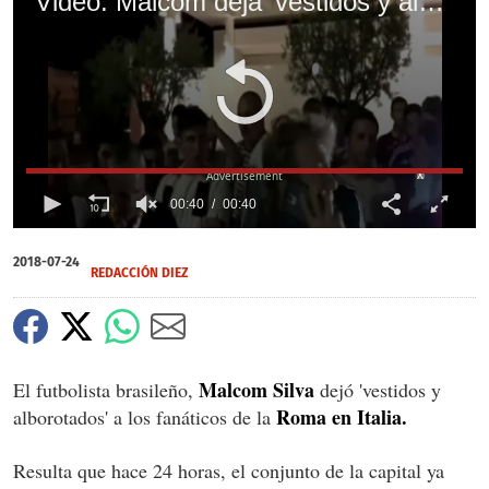
Video: Malcom deja 'vestidos y alborotados' a hinchas de la Roma
X
00:40
00:40
0
of
2018-07-24
40
REDACCIÓN DIEZ
seconds
Malcom Silva
El futbolista brasileño,
dejó 'vestidos y
Roma en Italia.
alborotados' a los fanáticos de la
Resulta que hace 24 horas, el conjunto de la capital ya