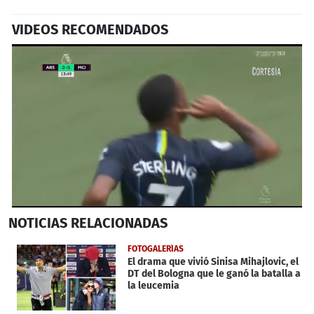
VIDEOS RECOMENDADOS
0
NOTICIAS
RELACIONADAS
seconds
of
1
FOTOGALERÍAS
minute,
El drama que vivió Sinisa Mihajlovic, el
25
DT del Bologna que le ganó la batalla a
seconds
la leucemia