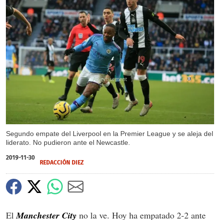
X
X
Segundo empate del Liverpool en la Premier League y se aleja del
liderato. No pudieron ante el Newcastle.
2019-11-30
REDACCIÓN DIEZ
El
Manchester City
no la ve. Hoy ha empatado 2-2 ante