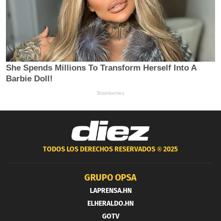
TODOS LOS DERECHOS RESERVADOS ®
2025
GRUPO OPSA
LAPRENSA.HN
ELHERALDO.HN
GOTV