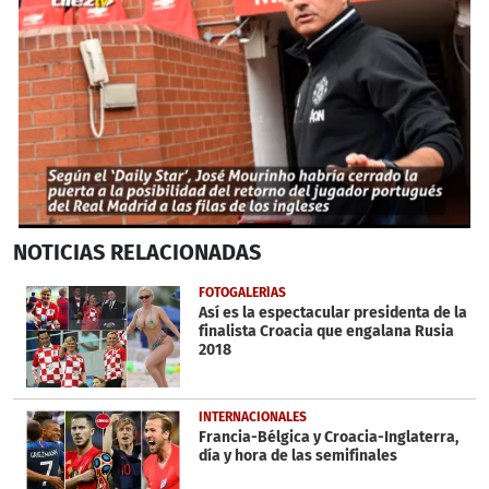
0
NOTICIAS
RELACIONADAS
seconds
of
40
FOTOGALERÍAS
seconds
Así es la espectacular presidenta de la
finalista Croacia que engalana Rusia
2018
INTERNACIONALES
Francia-Bélgica y Croacia-Inglaterra,
día y hora de las semifinales