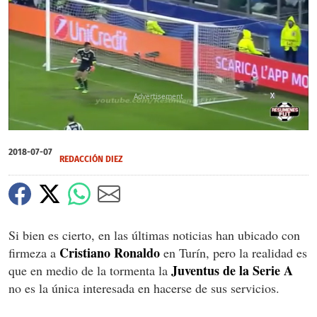
X
X
0
of
2018-07-07
1
REDACCIÓN DIEZ
minute,
28
seconds
Si bien es cierto, en las últimas noticias han ubicado con
Cristiano Ronaldo
firmeza a
en Turín, pero la realidad es
Juventus de la Serie A
que en medio de la tormenta la
no es la única interesada en hacerse de sus servicios.