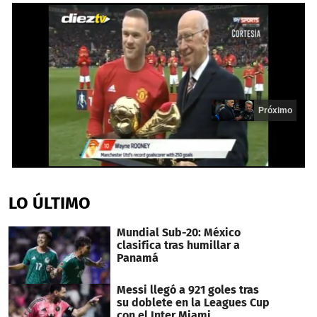
Próximo
0
seconds
of
LO ÚLTIMO
13
seconds
Mundial Sub-20: México
clasifica tras humillar a
Panamá
Messi llegó a 921 goles tras
su doblete en la Leagues Cup
con el Inter Miami