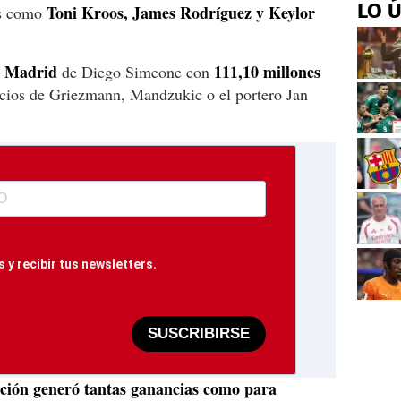
LO 
Toni Kroos, James Rodríguez y Keylor
es como
de Madrid
111,10 millones
de Diego Simeone con
vicios de Griezmann, Mandzukic o el portero Jan
 y recibir tus newsletters.
SUSCRIBIRSE
ución generó tantas ganancias como para