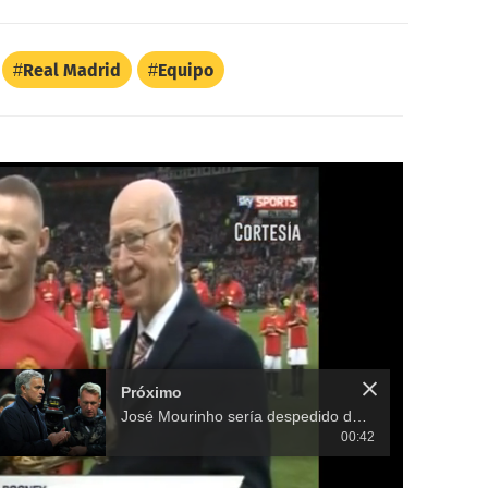
Real Madrid
Equipo
Próximo
José Mourinho sería despedido del Manchester United aunque gane
00:42