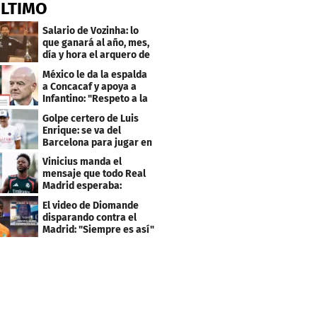
ÚLTIMO
Salario de Vozinha: lo
que ganará al año, mes,
día y hora el arquero de
Cabo Verde
México le da la espalda
a Concacaf y apoya a
Infantino: "Respeto a la
gobernanza"
Golpe certero de Luis
Enrique: se va del
Barcelona para jugar en
el PSG
Vinicius manda el
mensaje que todo Real
Madrid esperaba:
"Mourinho..."
El video de Diomande
disparando contra el
Madrid: "Siempre es así"