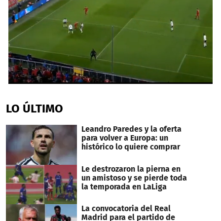
0
seconds
of
LO ÚLTIMO
1
minute,
28
Leandro Paredes y la oferta
seconds
para volver a Europa: un
histórico lo quiere comprar
Le destrozaron la pierna en
un amistoso y se pierde toda
la temporada en LaLiga
La convocatoria del Real
Madrid para el partido de