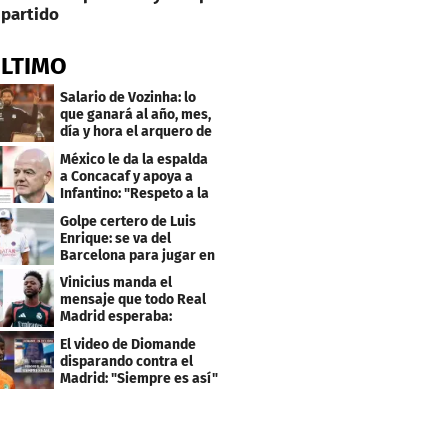
partido
ÚLTIMO
Salario de Vozinha: lo
que ganará al año, mes,
día y hora el arquero de
Cabo Verde
México le da la espalda
a Concacaf y apoya a
Infantino: "Respeto a la
gobernanza"
Golpe certero de Luis
Enrique: se va del
Barcelona para jugar en
el PSG
Vinicius manda el
mensaje que todo Real
Madrid esperaba:
"Mourinho..."
El video de Diomande
disparando contra el
Madrid: "Siempre es así"