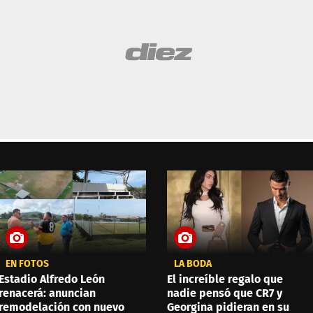
EN FOTOS
LA BODA
Estadio Alfredo León
El increíble regalo que
renacerá: anuncian
nadie pensó que CR7 y
remodelación con nuevo
Georgina pidieran en su