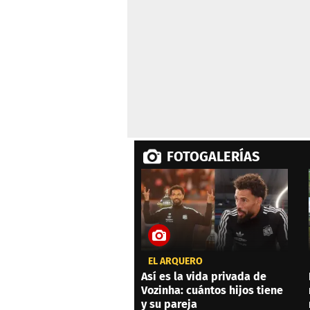
seconds
Volume
0%
FOTOGALERÍAS
EL ARQUERO
Así es la vida privada de
Vozinha: cuántos hijos tiene
y su pareja