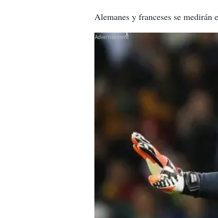
Alemanes y franceses se medirán es
X