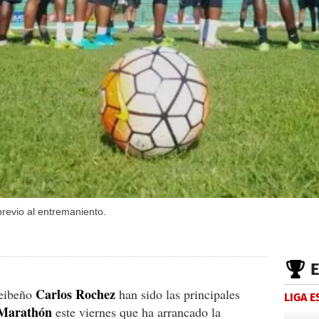
previo al entremaniento.
Carlos
Rochez
ceibeño
han sido las principales
LIGA 
Marathón
este viernes que ha arrancado la