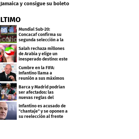
Jamaica y consigue su boleto
ÚLTIMO
Mundial Sub-20:
Concacaf confirma su
segunda selección a la
Copa del Mundo 2027
Salah rechaza millones
de Arabia y elige un
inesperado destino: este
será su club
Cumbre en la FIFA:
Infantino llama a
reunión a sus máximos
dirigentes
Barca y Madrid podrían
ser afectados: las
nuevas reglas del
arbitraje en LaLiga
Infantino es acusado de
"chantaje" y se oponen a
su reelección al frente
de la FIFA