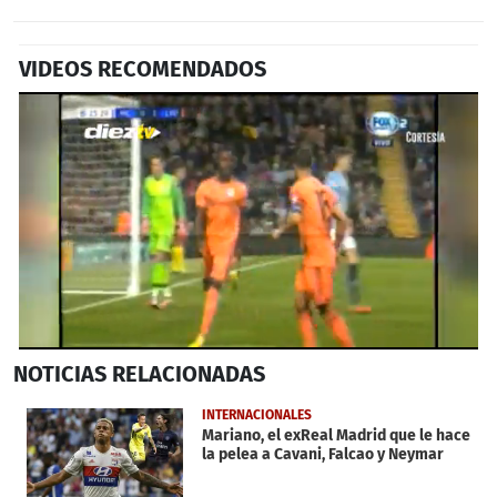
VIDEOS RECOMENDADOS
0
NOTICIAS
RELACIONADAS
seconds
of
1
INTERNACIONALES
minute,
Mariano, el exReal Madrid que le hace
43
la pelea a Cavani, Falcao y Neymar
seconds