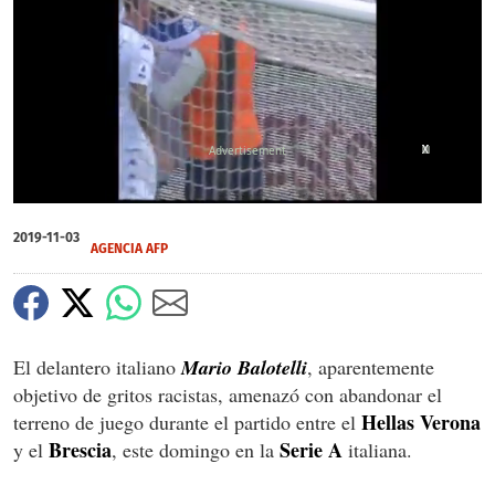
X
X
X
0
of
2019-11-03
1
AGENCIA AFP
minute,
1
second
El delantero italiano
Mario Balotelli
, aparentemente
objetivo de gritos racistas, amenazó con abandonar el
Hellas Verona
terreno de juego durante el partido entre el
Brescia
Serie A
y el
, este domingo en la
italiana.