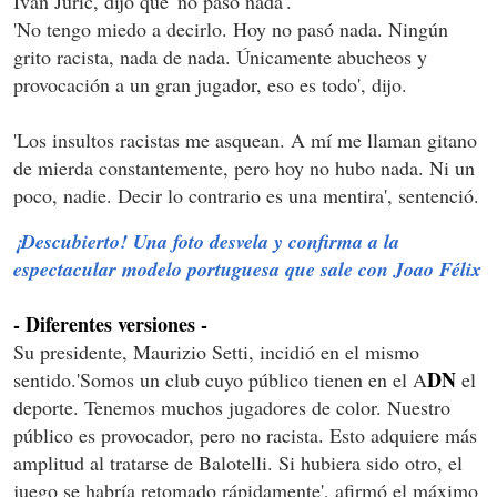
Ivan Juric, dijo que 'no pasó nada'.
'No tengo miedo a decirlo. Hoy no pasó nada. Ningún
grito racista, nada de nada. Únicamente abucheos y
provocación a un gran jugador, eso es todo', dijo.
'Los insultos racistas me asquean. A mí me llaman gitano
de mierda constantemente, pero hoy no hubo nada. Ni un
poco, nadie. Decir lo contrario es una mentira', sentenció.
¡Descubierto! Una foto desvela y confirma a la
espectacular modelo portuguesa que sale con Joao Félix
- Diferentes versiones -
Su presidente, Maurizio Setti, incidió en el mismo
DN
sentido.'Somos un club cuyo público tienen en el A
el
deporte. Tenemos muchos jugadores de color. Nuestro
público es provocador, pero no racista. Esto adquiere más
amplitud al tratarse de Balotelli. Si hubiera sido otro, el
juego se habría retomado rápidamente', afirmó el máximo