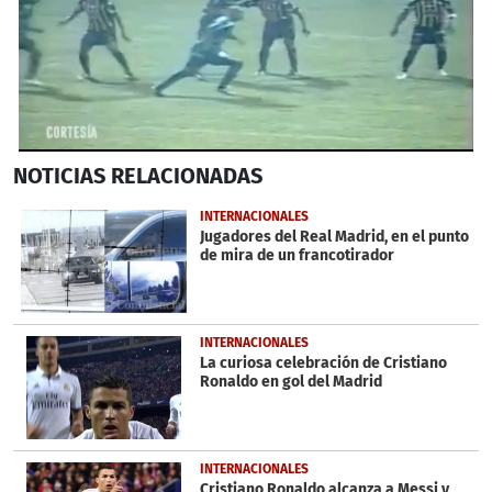
0
NOTICIAS
RELACIONADAS
seconds
of
1
INTERNACIONALES
minute,
Jugadores del Real Madrid, en el punto
3
de mira de un francotirador
seconds
INTERNACIONALES
La curiosa celebración de Cristiano
Ronaldo en gol del Madrid
INTERNACIONALES
Cristiano Ronaldo alcanza a Messi y