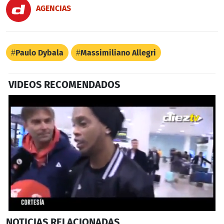
AGENCIAS
Paulo Dybala
Massimiliano Allegri
VIDEOS RECOMENDADOS
0
NOTICIAS
RELACIONADAS
seconds