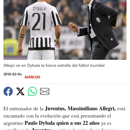
X
X
Allegri ve en Dybala la futura estrella del fútbol mundial.
2016-03-04
AGENCIAS
Juventus, Massimiliano Allegri,
El entrenador de la
está
encantado con la evolución que está presentando el
Paulo Dybala quien a sus 22 años
argentino
ya es
Juventus
estrella en la
y está en la mira de poderosos