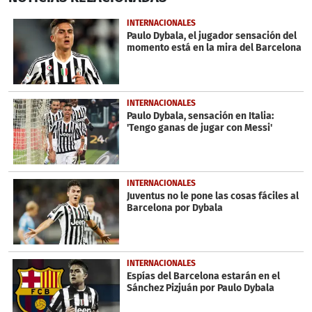
of
1
INTERNACIONALES
minute,
Paulo Dybala, el jugador sensación del
38
momento está en la mira del Barcelona
seconds
INTERNACIONALES
Paulo Dybala, sensación en Italia:
'Tengo ganas de jugar con Messi'
INTERNACIONALES
Juventus no le pone las cosas fáciles al
Barcelona por Dybala
INTERNACIONALES
Espías del Barcelona estarán en el
Sánchez Pizjuán por Paulo Dybala