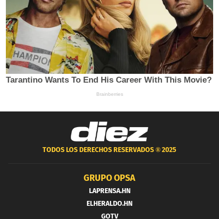
TODOS LOS DERECHOS RESERVADOS ®
2025
GRUPO OPSA
LAPRENSA.HN
ELHERALDO.HN
GOTV