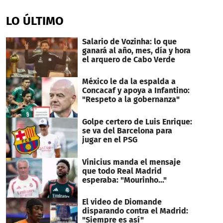
seconds
of
LO ÚLTIMO
6
minutes,
39
Salario de Vozinha: lo que
seconds
ganará al año, mes, día y hora
el arquero de Cabo Verde
México le da la espalda a
Concacaf y apoya a Infantino:
"Respeto a la gobernanza"
Golpe certero de Luis Enrique:
se va del Barcelona para
jugar en el PSG
Vinicius manda el mensaje
que todo Real Madrid
esperaba: "Mourinho..."
El video de Diomande
disparando contra el Madrid:
"Siempre es así"