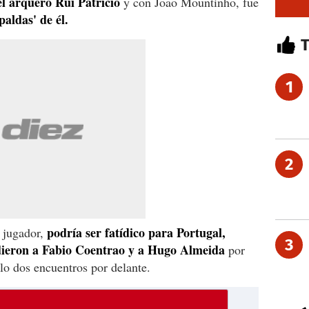
el arquero Rui Patricio
y con Joao Mountinho, fue
spaldas' de él.
1
2
podría ser fatídico para Portugal,
l jugador,
3
dieron a Fabio Coentrao y a Hugo Almeida
por
olo dos encuentros por delante.