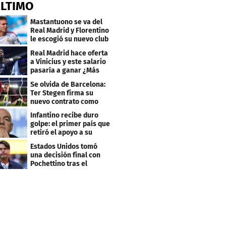
ÚLTIMO
Mastantuono se va del
Real Madrid y Florentino
le escogió su nuevo club
Real Madrid hace oferta
a Vinicius y este salario
pasaría a ganar ¿Más
que Mbappé?
Se olvida de Barcelona:
Ter Stegen firma su
nuevo contrato como
profesional
Infantino recibe duro
golpe: el primer país que
retiró el apoyo a su
reelección
Estados Unidos tomó
una decisión final con
Pochettino tras el
Mundial