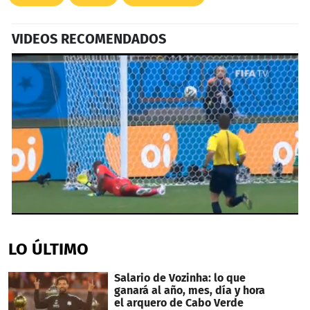
VIDEOS RECOMENDADOS
0
seconds
of
LO ÚLTIMO
33
seconds
Salario de Vozinha: lo que
ganará al año, mes, día y hora
el arquero de Cabo Verde