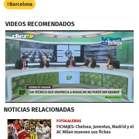
Barcelona
VIDEOS RECOMENDADOS
0
NOTICIAS
RELACIONADAS
seconds
of
1
FOTOGALERÍAS
minute,
FICHAJES: Chelsea, Juventus, Madrid y el
41
AC Milan mueven sus fichas
seconds