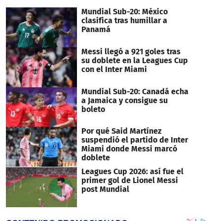
seconds
Mundial Sub-20: México
clasifica tras humillar a
Panamá
Messi llegó a 921 goles tras
su doblete en la Leagues Cup
con el Inter Miami
Mundial Sub-20: Canadá echa
a Jamaica y consigue su
boleto
Por qué Said Martínez
suspendió el partido de Inter
Miami donde Messi marcó
doblete
Leagues Cup 2026: así fue el
primer gol de Lionel Messi
post Mundial