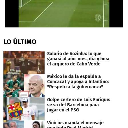
0
seconds
of
LO ÚLTIMO
1
minute,
29
Salario de Vozinha: lo que
seconds
ganará al año, mes, día y hora
el arquero de Cabo Verde
México le da la espalda a
Concacaf y apoya a Infantino:
"Respeto a la gobernanza"
Golpe certero de Luis Enrique:
se va del Barcelona para
jugar en el PSG
Vinicius manda el mensaje
que todo Real Madrid