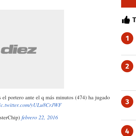
1
2
 el portero ante el q más minutos (474) ha jugado
3
ic.twitter.com/yULu8CrJWF
sterChip)
febrero 22, 2016
4