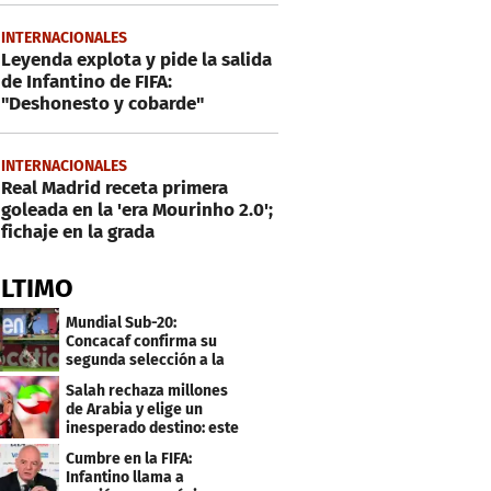
INTERNACIONALES
Leyenda explota y pide la salida
de Infantino de FIFA:
"Deshonesto y cobarde"
INTERNACIONALES
Real Madrid receta primera
goleada en la 'era Mourinho 2.0';
fichaje en la grada
ÚLTIMO
Mundial Sub-20:
Concacaf confirma su
segunda selección a la
Copa del Mundo 2027
Salah rechaza millones
de Arabia y elige un
inesperado destino: este
será su club
Cumbre en la FIFA:
Infantino llama a