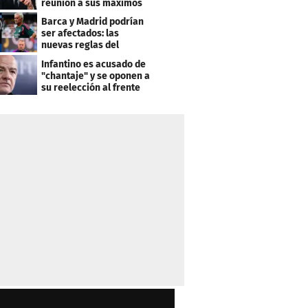
reunión a sus máximos
dirigentes
Barca y Madrid podrían
ser afectados: las
nuevas reglas del
arbitraje en LaLiga
Infantino es acusado de
"chantaje" y se oponen a
su reelección al frente
de la FIFA