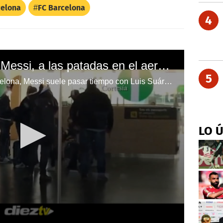
celona
FC Barcelona
4
Luis Suárez y Thiago Messi, a las patadas en el aeropuerto
5
De todos los futbolistas del Barcelona, Messi suele pasar tiempo con Luis Suárez. Las últimas escenas entre el uruguayo y Thiago denotan la buena relación.
LO 