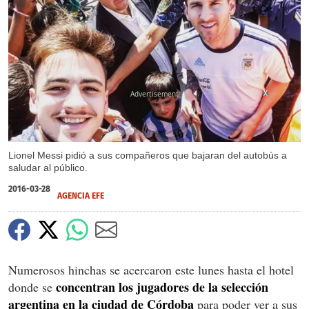
X
X
Lionel Messi pidió a sus compañeros que bajaran del autobús a
saludar al público.
2016-03-28
AGENCIA EFE
Numerosos hinchas se acercaron este lunes hasta el hotel
concentran los jugadores de la selección
donde se
argentina en la ciudad de Córdoba
para poder ver a sus