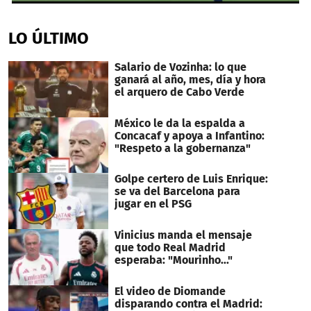
0
seconds
of
LO ÚLTIMO
33
seconds
Salario de Vozinha: lo que
ganará al año, mes, día y hora
el arquero de Cabo Verde
México le da la espalda a
Concacaf y apoya a Infantino:
"Respeto a la gobernanza"
Golpe certero de Luis Enrique:
se va del Barcelona para
jugar en el PSG
Vinicius manda el mensaje
que todo Real Madrid
esperaba: "Mourinho..."
El video de Diomande
disparando contra el Madrid: