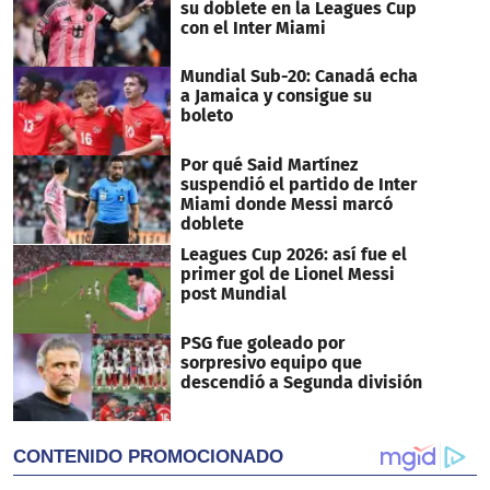
seconds
su doblete en la Leagues Cup
con el Inter Miami
Mundial Sub-20: Canadá echa
a Jamaica y consigue su
boleto
Por qué Said Martínez
suspendió el partido de Inter
Miami donde Messi marcó
doblete
Leagues Cup 2026: así fue el
primer gol de Lionel Messi
post Mundial
PSG fue goleado por
sorpresivo equipo que
descendió a Segunda división