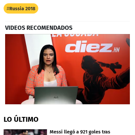
Russia 2018
VIDEOS RECOMENDADOS
0
seconds
of
LO ÚLTIMO
4
minutes,
42
Messi llegó a 921 goles tras