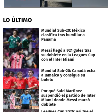
0
seconds
of
LO ÚLTIMO
29
seconds
Mundial Sub-20: México
clasifica tras humillar a
Panamá
Messi llegó a 921 goles tras
su doblete en la Leagues Cup
con el Inter Miami
Mundial Sub-20: Canadá echa
a Jamaica y consigue su
boleto
Por qué Said Martínez
suspendió el partido de Inter
Miami donde Messi marcó
doblete
Leagues Cup 2026: así fue el