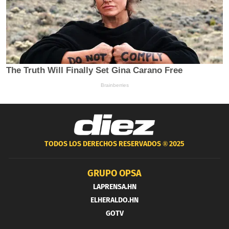
TODOS LOS DERECHOS RESERVADOS ®
2025
GRUPO OPSA
LAPRENSA.HN
ELHERALDO.HN
GOTV