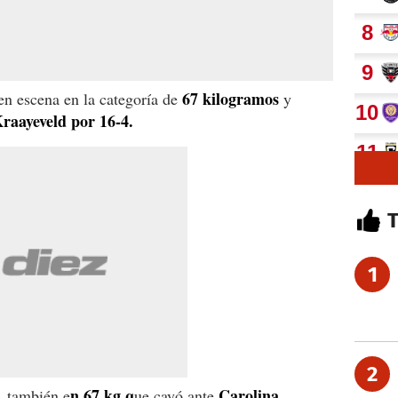
67 kilogramos
en escena en la categoría de
y
raayeveld por 16-4.
1
2
n 67 kg q
Carolina
, también e
ue cayó ante