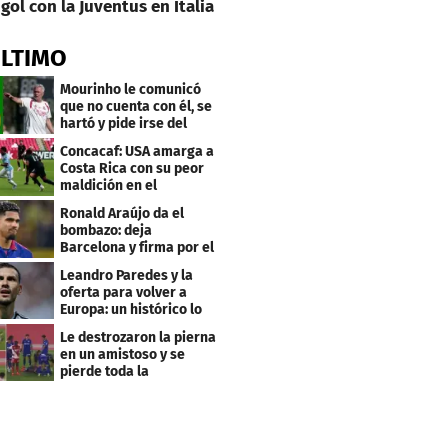
gol con la Juventus en Italia
ÚLTIMO
Mourinho le comunicó
que no cuenta con él, se
hartó y pide irse del
Real Madrid
Concacaf: USA amarga a
Costa Rica con su peor
maldición en el
premundial Sub-20
Ronald Araújo da el
bombazo: deja
Barcelona y firma por el
club menos pensado
Leandro Paredes y la
oferta para volver a
Europa: un histórico lo
quiere comprar
Le destrozaron la pierna
en un amistoso y se
pierde toda la
temporada en LaLiga