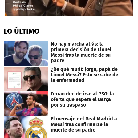
1
second
of
LO ÚLTIMO
1
minute,
15
No hay marcha atrás: la
seconds
primera decisión de Lionel
Messi tras la muerte de su
padre
¿De qué murió Jorge, papá de
Lionel Messi? Esto se sabe de
la enfermedad
Ferran decide irse al PSG: la
oferta que espera el Barça
por su traspaso
El mensaje del Real Madrid a
Messi tras confirmarse la
muerte de su padre