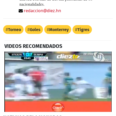
nacionalidades.
redaccion@diez.hn
Torneo
Goles
Monterrey
Tigres
VIDEOS RECOMENDADOS
0