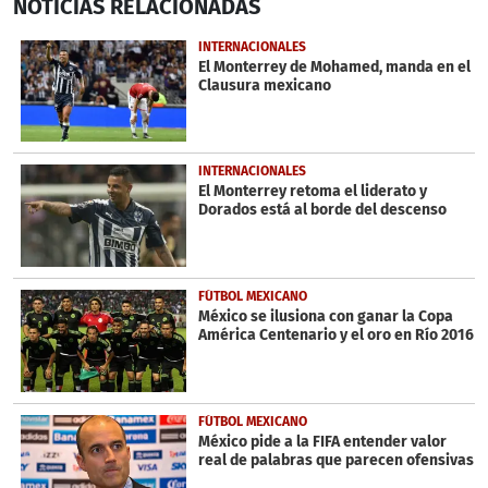
NOTICIAS
RELACIONADAS
seconds
of
3
INTERNACIONALES
minutes,
El Monterrey de Mohamed, manda en el
3
Clausura mexicano
seconds
INTERNACIONALES
El Monterrey retoma el liderato y
Dorados está al borde del descenso
FÚTBOL MEXICANO
México se ilusiona con ganar la Copa
América Centenario y el oro en Río 2016
FÚTBOL MEXICANO
México pide a la FIFA entender valor
real de palabras que parecen ofensivas